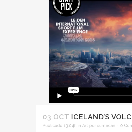
03 OCT
ICELAND’S VOL
Publicado 13:04h
in
Art
por
sumecan
0 Com