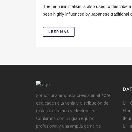
The term minimalism is also used to describe a 
been highly influenced by Japanese traditional des
LEER MÁS
DA
Somos una empresa creada en el 2006
dedicados a la venta y distribución de
material eléctrico y electrónico.
Flor
Contamos con un gran equipo
(Mur
profesional y una amplia gama de
9