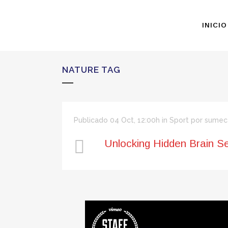
INICIO
NATURE TAG
Publicado 04 Oct, 12:00h
in
Sport
por
sumec
Unlocking Hidden Brain S