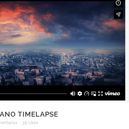
CANO TIMELAPSE
entarios
39
Likes