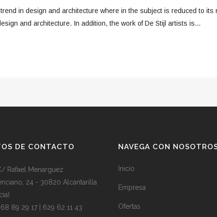
trend in design and architecture where in the subject is reduced to it
ign and architecture. In addition, the work of De Stijl artists is...
TOS DE CONTACTO
NAVEGA CON NOSOTRO
Inicio
C/ Rafael Menarguez
enciano, 24
-
30820
Alcantarilla
Empresa
cia)
Ofertas
68 89 29 17 | 629 62 11 43