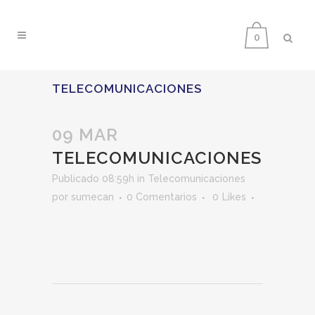
0
TELECOMUNICACIONES
09 MAR
TELECOMUNICACIONES
Publicado 08:59h
in
Telecomunicaciones
por
sumecan
0 Comentarios
0
Likes